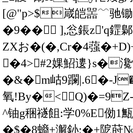
[@"p>$嵅皑噐﹋驰
�9�� ],忩鋹z'q鎠
ZXお�(�,Cr�4蔃�+D)+
�4>#2婐鮉遱}s�
�&�m岵9躝|.6�-J
氧!By�< Q)�=9
^铀g稇禭飷:学0%E俲1甒
�$�8螪+澥釥;�+阸莳№