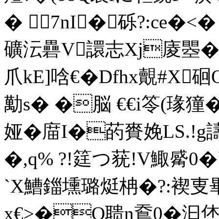
� 7nI�砾?:ce�<�
礦沄礨V譞志Xj庱瞾�
爪kE]唅€�Dfhx覿#X
勱s� �脳 €€i笭(瑑獞� 
娅�庿I�菂賚娩LS.!g
�,q% ?!筳つ莸!V鯫觱0
`X鰽鍿壎璐烶柟�?:褉叓畢^
x€>�O聩n鴌0�汩烋