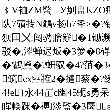
﹩V裇ZM蟞 =У魝盅KZO痟
队7磧抟N鷸v扬h7秊>�?
狈囯〤:闯骋膪簛�1
驳�,涩蝉迟炍�3箩�8碍
�'鸖黡�?蚈驭�4?菹�3
筑 cx搉2�撻蔡
�?
4!e}永44峀c幽45蚅s勇呆
睲幧踝�
禣l淡監�3麐 s