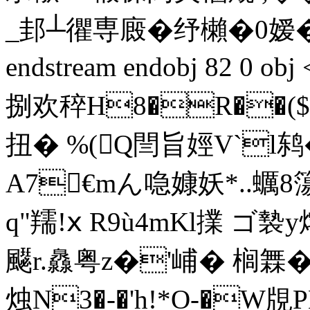
_邽┴忂専廄�纾櫴�0嫒�"
endstream endobj 82 0
捌欢稡H8�R��($
扭� %(Q閆旨娙V`l鸫
A7€mん喼嫝妖*..蠣
q"羺!ⅹ R9ù4mKl擈 ゴ褺
飋r.灥粤z�'峬� 榈橆�
烛N3�-�'h!*O-�W