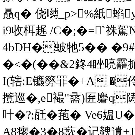
贔q� 侥嚩_p>%紙蜭
i9收栮趘 /C�;�=`祩
4bDH�蚾牠5�� �9
�<�(��&2鉖4睉喨龗
I(辖:E镳簩罪�+A �
攬巡�,e襊"盝)匥麏q陦
叶�?; 瓩�菢� Ve6媪
A8瘳�3�8 藃�记螤遺