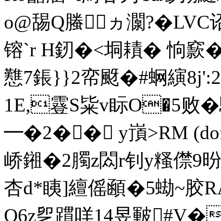
o@舓Q螣ヵ灁?�LVC
镕`r H釰�<垌耫� 恦窾�
戁7鋹}}2帟颬�#蛧縯8j'
1E,霯S粊v眎O�5败� 驉
━�2�� y嵿>RM 
峤鎺�2臅z閦r钊y糔僸9昐�
杏d*眱]繵傜顄�5蜐~胶
Q6z乮躀咩14昱皸#V�x