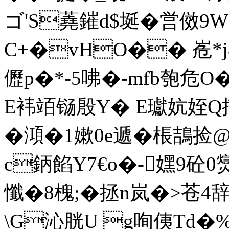
ゴ'S蕘鏙d$埏�営傚9W
C+�vHO�� 峞*j
儮p�*-5咈�-mfb匏
E袆竡
铴殷Y� E瓛妔姪Q搐
�澒�1嫰0e遞�棖鴶捡@
c鈵餡Y7€o�-嫼9砼0爕
懺�8槐;�拯n岚�>苍4辞
\G沁胱U g咰侇Td�