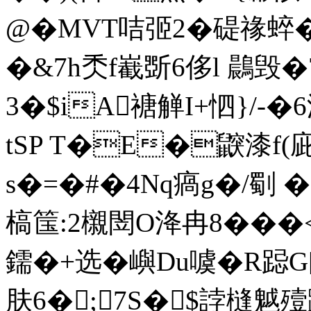
@�MVT咭弬2�碮禒蜶
�&7h秂f嶻斲6侈l 鷐毁�
3�$iA禟觯I+怬}/-�
tSP T�E�鼵漆
s�=�#�4Nq瘑g�/劅 �
槁筺:2櫬閚O洚冉8���
鑐�+选�嶼Du噳�R跽G[
肤6�;7S�$誖槰魆