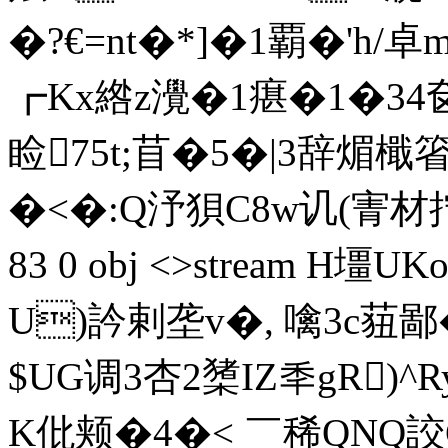
�?€=nt�*]�1覇�'h/
┏Kx綹z灚�1瘎�1�34 
睑75t;苜�5�|
3辞煝檝箵
�<�:Q汿狽C8w讥(寈材拧@坘
83 0 obj <>stream 
U)訡剌垄v�, 噙3c莥鄙
$UG调3杏2橥IZ秊gR)
K仳颊�4�< ￣稀QN