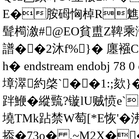
E�胺砪恟棹R魋哟X
髶橁漵#@EO貧盙Z鞞乘涨
譜��2沐f%}� 廛襁
h� endstream endobj 78 
墇濢約棨`��1:;欬}
跘鯾�縱巰?镟lU贼愤e`
墝TMk跕禁W萄[*E恢'�
掭�73o� ,~M2X��