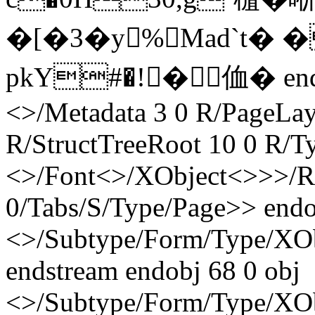
�[�3�y%Mad`t
pkY#�!�侐� endstr
<>/Metadata 3 0 R/PageLa
R/StructTreeRoot 10 0 R/T
<>/Font<>/XObject<>>>/Rot
0/Tabs/S/Type/Page>> endo
<>/Subtype/Form/Type/XO
endstream endobj 68 0 obj
<>/Subtype/Form/Type/XO