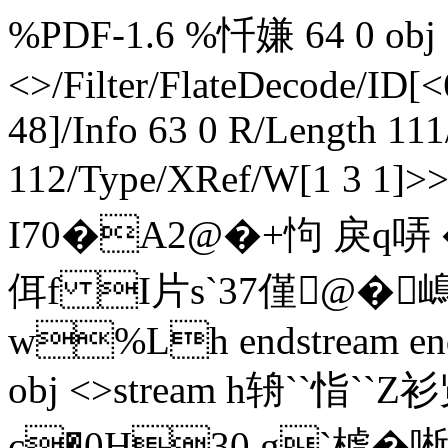
%PDF-1.6 %忏嫌 64 0 obj <
<>/Filter/FlateDecode/ID[
<
48]/Info 63 0 R/Length 111
112/Type/XRef/W[1 3 1]
I70�A2@�+怐 戾q哢 �#
佴f I片s`37僅@�
w%Lh endstream endo
obj <>stream h辀``恉`
c�0H30,g`樝�唽`