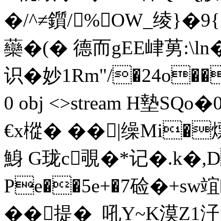
�/ ^≠鑕/%OW_绫}�9{
虊�(� 德而gEE峍莮:\l
识�妙1Rm"/�24o���+�
0 obj <>stream H墊S
€x樅� ��|缲Mi�
鯓 G珑c覗�*记�.k�,
Pe��5e+�7硷�+s
��提�_吼Y~K漠Z1