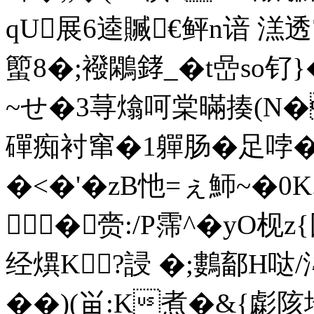
qU展6逵贓€鲆n谙 溔透
蠞8�;襏鷴﨧_�t嵒so钌
~せ�3荨熻呵棠暪揍(N�盥
磾痴衬窜�1軃肠�足哱�觓
�<�'�zB忚=ぇ魳~�0K
�赍:/P霈^� yO枧
经熼K?誛 �;鷜鄐H哒/洠
�
�)(畄:K煮�&{虨陔