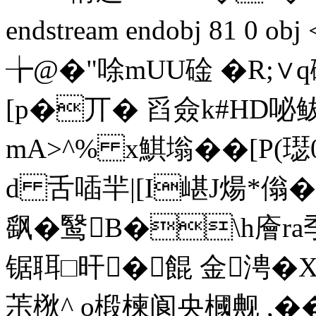
endstream endobj 81 0 o
╆@�"唋mUU碒 �R;∨
[p�丌� 舀僉k#HD咇鲅
mA>^% x鯕塕��[P(璱
d 舌喢羋|[I嵁J煬*傟
飖�鹥B�\h廥r
锯聑□旰�餛 金涄�X|
茮梑^ o椴楝阆央槶觍 ,�