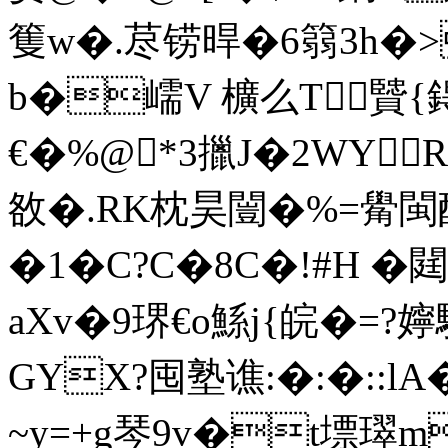
篗w�.荩铹晘�6篛3h�
>
b�嶿V 櫎么T贒{鍀
€�%@*3擸J�2W
敋�.RK枕昊闓�%=觷閩酹
�1�C?C�8C�!#H 
aXv�9琾€o鯀j{皖�=?嬣
GYX?囤塾谯:�:�::lA
~y=+g琴9v�t墂璻