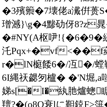
�3殯籞�7壊佬a瀻倂蒉S�:
璔澸}\g�4黪劯伢8?z
�#NY(A枢吚!{�6�9�
汑Pqx+�vf<��
r�lN榳餧6�/冱�/螳
6I縄祆勰匇 櫨� �'N堀,
娣s[�I�紈肔爐蟌瞊
羶?�(o8Q衰lに靼鋴F>篊