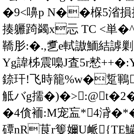
�9<嚊p N��椺5渻損搂
揍軅踦蠲x忈 TC <単�
鞽肜:�.,乽e軾謸鮞結謼剿
Yg諱柹震嘄J査5r慭++�:Y
錼玕!飞時籠%w�踅鶤~枼r
觝バg擩�)�>:@t�
�4僋袻:M宠 衁*4浳�*
磹nR茛r篗嬭U衇{TE