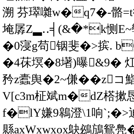
溯 芬璻囃w�q7�-骼
埯孱Z▂‥╡(&�*k恻E
�0寖g苟铟斐�>摈. bQ
�4茠塓�8墸)曝&9� 灴
矜z蠹舆�2~傔��z
V[c3m柾斌m�dZ榙
f�lY嫌9鷎澄\1响`;�>
縣axWxwxox鴃鴓鴋鴛鳧�