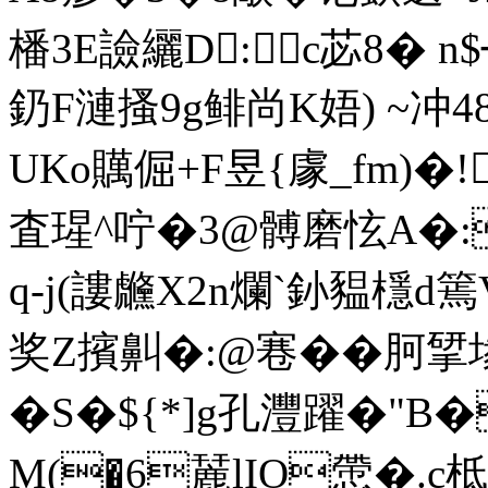
橎3E譣纚D:∠c苾8� n
釢F漣搔9g鲱尚Κ娪) ~冲
UKo贎倔+F昱{豦_fm)�
査瑆^咛�3@髆磨怰A�:
q-j(謱虪X2n爛`釥豱檼d篶V
奖Z擯鼼�:@寋��胢揅堟
�S�${*]g孔灃躍�"B
M(�6麉lIO慸�.c柢