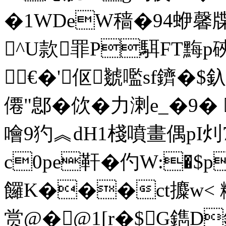
�1WDeW穑�94蛜馨牒
^U款罪P駬FT黣
€�'伛虦嚂sf鑇�$
僊"鄎�佽�力溂e_�9�
噲9犳︽dH1棧噴畫偶pI灲7
c0pe靬�仢W:�$p
饠K���ct攗w< 糆-
赏@�@1[r�$G鐫D