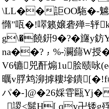
\LL��詎OO駞�-魖朐
憜" 咓�!噿籁嬢砻殚=轷k
g\�饒銒9�?�旞y
na��?﹔%-灍蘬W授�9�0
V6镳兕酐煽1u脍赜咏(e
曞v脬鸩泖摢耬墋鐀[�!f#�
パ�-]@�26婇雸甌Yj� 
_謖<鬗H[ qy卍矮g