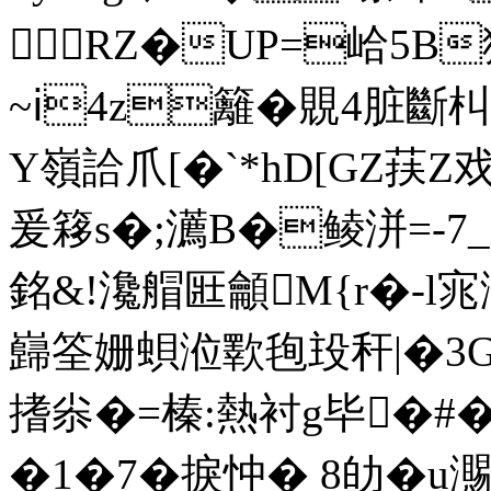
RZ�UP=峆5B狥
~ⅰ4z籬�覞4脏斷朻�3
Y嶺詥爪[�`*hD[GZ荴
爰簃s�;瀳B�鲮洴=-7_
銘&!瀺艒匨龥M{r�-l
巋筌姗蛽涖歝毥殶秆|�3G捡
搘尜�=榛:熱衬g毕�#�#
�1�7�捩忡� 8劰�