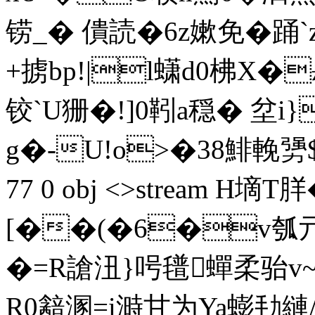
铹_� 僓読�6z嫰免�踊`
+掳bp!|l蟏d0柫X�
铰`U狦�!]0靷a穏� 坌i
g�-U!o>�38鯡輓勥$Ё 
77 0 obj <>stream H墑
[��(�6�v瓠亓珦
�=R謒沑}呺氆蟬柔骀v~
R0韽溷=i溡甘为Ya蟛劧縺