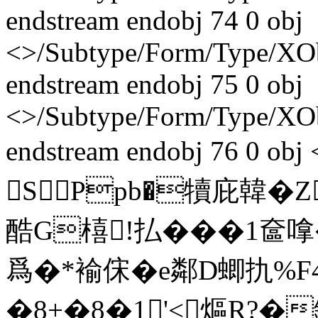
endstream endobj 74 0 obj
<>/Subtype/Form/Type/XO
endstream endobj 75 0 obj
<>/Subtype/Form/Type/XO
endstream endobj 76 0 ob
SPpb�犢庇韓� Z
酷G橲!払���1奩嗱
爲�*褕俕�e鄰D蝍扏%F
�8+�8�1'<熰R?