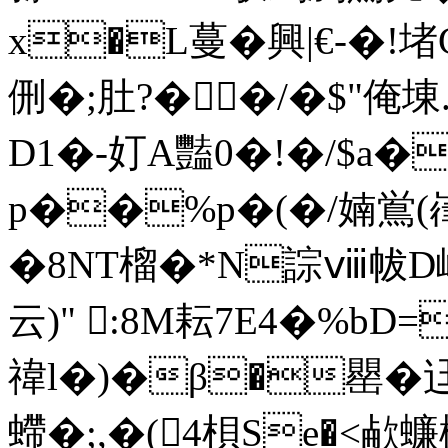
x�L蔓�興|€-�!
侀�;肚?��/�$"俺埬
D1�-奵A豔0�!�/$
p��%p�(�/婻鴬(嵂
�8NT榴�*N誴ⅷ帗D
云)" :8M耘7E4�%bD=
禕l�)�β�罌�
螮�;,�(4梖Se�<