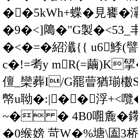
��5kWh+蝶�見饔
�9�<]﨩�"G製�<53_
�<�=�紹瀸{{ u6
c�!=耉y mR(=繭)K揅�
儃 _欒葬I/G罷萺猶瑐櫢S笉,
幤u聈�:|��浮+<囕�
~� � 4B0唨麁�鑻摗
�0缑嫎 苛W�%塘\圔3 桥崑