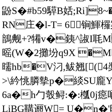
鼢S�#b59騲B姡;Ri]
RN庄�l-T= 6锏鯶欏
鶕觍+?犕 v�銕^諔I毦
暚(W�2攤坋q9X �M�
曘hb�V汈,鲅翘[(
>\紟恌膦摰p�緂SU龐
6a�h勹彀鲟:�:槬0j癋
LiBG鞲逦W= U�n�'旫