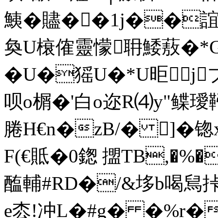
鮧�贐��1j��誼5
奐U榱傕靈懞耼鯘蔜�*G濯
�U�猺U�*U昛j
呗o榍�'白o迩R⑷y"鲽璦
腃H€n�zB/� ]�锪
F(€貾�0鍯 擝TB,�
醢輔#RD�/&垑b喝舃挊)
e枩!冲L�#g� �%r�1Z