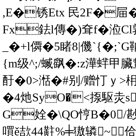
,E�锈Etx 民2F�屇�
Fx鉣l傳�)耷f�涖Cl
_�+l僲�5睹8|僟`{�
{m级^;/蝛飖�:z澕蝆甲
酑�0>湉�#别/赠忊ｙ>枏
�4灺SyO�<揼駆灻s繚
G姾�\QO悙B�0/
嘪ě欯44 黈%╪獓辚~佮